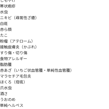
しもやけ
帯状疱疹
水虫
ニキビ（尋常性ざ瘡）
白斑
赤ら顔
たこ
粉瘤（アテローム）
接触皮膚炎（かぶれ）
すり傷・切り傷
食物アレルギー
脂肪腫
赤あざ（いちご状血管腫・単純性血管腫）
マラセチア毛包炎
ほくろ（母斑）
爪水虫
酒さ
うおのめ
単純ヘルペス