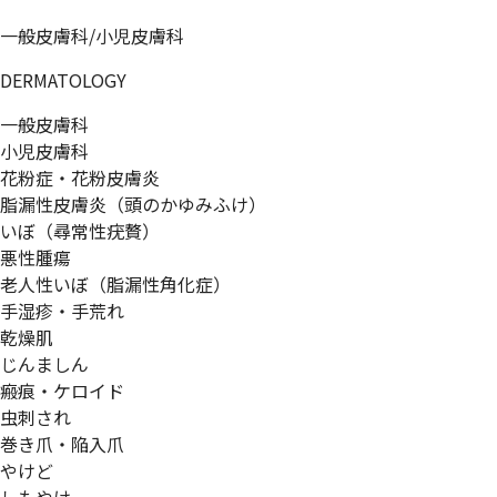
一般皮膚科/小児皮膚科
DERMATOLOGY
一般皮膚科
小児皮膚科
花粉症・花粉皮膚炎
脂漏性皮膚炎（頭のかゆみふけ）
いぼ（尋常性疣贅）
悪性腫瘍
老人性いぼ（脂漏性角化症）
手湿疹・手荒れ
乾燥肌
じんましん
瘢痕・ケロイド
虫刺され
巻き爪・陥入爪
やけど