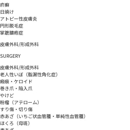
疥癬
日焼け
アトピー性皮膚炎
円形脱毛症
掌蹠膿疱症
皮膚外科/形成外科
SURGERY
皮膚外科/形成外科
老人性いぼ（脂漏性角化症）
瘢痕・ケロイド
巻き爪・陥入爪
やけど
粉瘤（アテローム）
すり傷・切り傷
赤あざ（いちご状血管腫・単純性血管腫）
ほくろ（母斑）