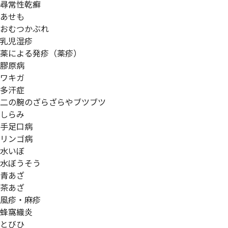
尋常性乾癬
あせも
おむつかぶれ
乳児湿疹
薬による発疹（薬疹）
膠原病
ワキガ
多汗症
二の腕のざらざらやブツブツ
しらみ
手足口病
リンゴ病
水いぼ
水ぼうそう
青あざ
茶あざ
風疹・麻疹
蜂窩織炎
とびひ