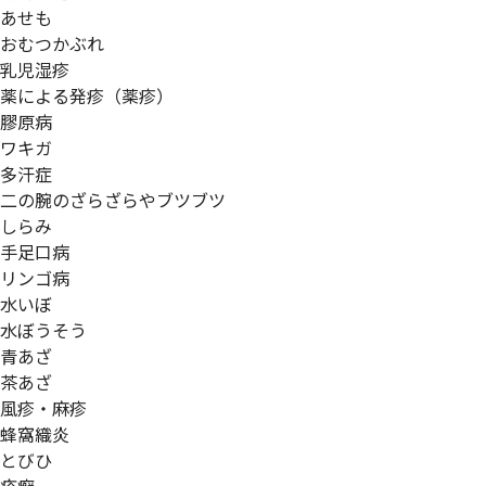
あせも
おむつかぶれ
乳児湿疹
薬による発疹（薬疹）
膠原病
ワキガ
多汗症
二の腕のざらざらやブツブツ
しらみ
手足口病
リンゴ病
水いぼ
水ぼうそう
青あざ
茶あざ
風疹・麻疹
蜂窩織炎
とびひ