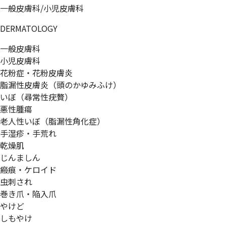
一般皮膚科/小児皮膚科
DERMATOLOGY
一般皮膚科
小児皮膚科
花粉症・花粉皮膚炎
脂漏性皮膚炎（頭のかゆみふけ）
いぼ（尋常性疣贅）
悪性腫瘍
老人性いぼ（脂漏性角化症）
手湿疹・手荒れ
乾燥肌
じんましん
瘢痕・ケロイド
虫刺され
巻き爪・陥入爪
やけど
しもやけ