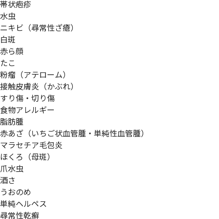
帯状疱疹
水虫
ニキビ（尋常性ざ瘡）
白斑
赤ら顔
たこ
粉瘤（アテローム）
接触皮膚炎（かぶれ）
すり傷・切り傷
食物アレルギー
脂肪腫
赤あざ（いちご状血管腫・単純性血管腫）
マラセチア毛包炎
ほくろ（母斑）
爪水虫
酒さ
うおのめ
単純ヘルペス
尋常性乾癬