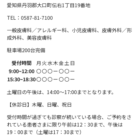
愛知県丹羽郡大口町伝右1丁目19番地
TEL：0587-81-7100
一般皮膚科／アレルギー科、小児皮膚科、
皮膚外科／形
成外科、美容皮膚科
駐車場200台完備
受付時間
月
火
水
木
金
土
日
9:00~
12:00
〇
〇
〇
ー
〇
〇
ー
15:30~
18:30
〇
〇
〇
ー
〇
〇
ー
土曜日の午後は、14:00〜17:00までとなります。
【休診日】木曜、日曜、祝日
受付時間が過ぎても診察が続いている場合、ご予約をさ
れている患者さまに限り午前は12：30まで、午後は
19：00まで（土曜は17：30まで）