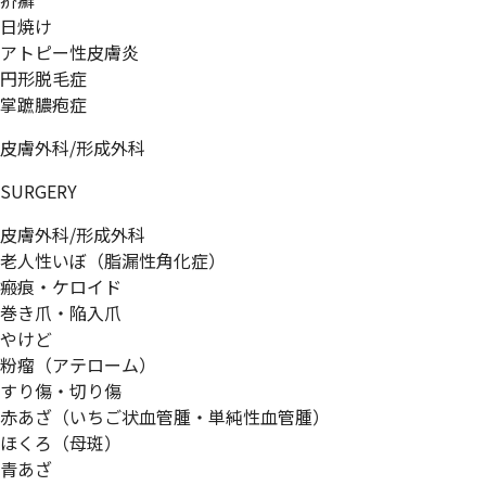
疥癬
日焼け
アトピー性皮膚炎
円形脱毛症
掌蹠膿疱症
皮膚外科/形成外科
SURGERY
皮膚外科/形成外科
老人性いぼ（脂漏性角化症）
瘢痕・ケロイド
巻き爪・陥入爪
やけど
粉瘤（アテローム）
すり傷・切り傷
赤あざ（いちご状血管腫・単純性血管腫）
ほくろ（母斑）
青あざ