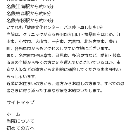
名鉄江南駅から約25分
名鉄柏森駅から約8分
名鉄布袋駅から約29分
いずれも「健康文化センター」バス停下車し徒歩1分
当院は、クリニックがある丹羽郡大口町・扶桑町をはじめ、江
南市、小牧市、犬山市、一宮市、岩倉市、北名古屋市、豊山
町、各務原市からもアクセスしやすい立地にございます。
また、名古屋市や岐阜市、可児市、多治見市など、愛知・岐阜
両県の全域から多くの方に足を運んでいただいているほか、東
京や大阪などの遠方から定期的に通院してくださる患者様もい
らっしゃいます。
近隣にお住まいの方から、遠方からお越しの方まで、すべての患
者さまに寄り添った丁寧な診療をお約束いたします。
サイトマップ
ホーム
当院について
初めての方へ