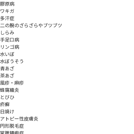
膠原病
ワキガ
多汗症
二の腕のざらざらやブツブツ
しらみ
手足口病
リンゴ病
水いぼ
水ぼうそう
青あざ
茶あざ
風疹・麻疹
蜂窩織炎
とびひ
疥癬
日焼け
アトピー性皮膚炎
円形脱毛症
掌蹠膿疱症