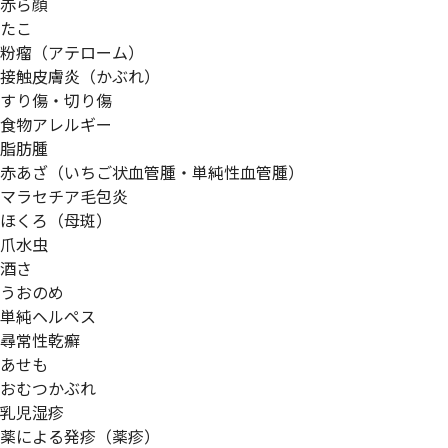
赤ら顔
たこ
粉瘤（アテローム）
接触皮膚炎（かぶれ）
すり傷・切り傷
食物アレルギー
脂肪腫
赤あざ（いちご状血管腫・単純性血管腫）
マラセチア毛包炎
ほくろ（母斑）
爪水虫
酒さ
うおのめ
単純ヘルペス
尋常性乾癬
あせも
おむつかぶれ
乳児湿疹
薬による発疹（薬疹）