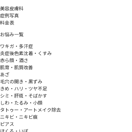
美容皮膚科
症例写真
料金表
お悩み一覧
ワキガ・多汗症
炎症後色素沈着・くすみ
赤ら顔・酒さ
肌育・肌質改善
あざ
毛穴の開き・黒ずみ
きめ・ハリ・ツヤ不足
シミ・肝斑・そばかす
しわ・たるみ・小顔
タトゥー・アートメイク除去
ニキビ・ニキビ痕
ピアス
ほくろ・いぼ