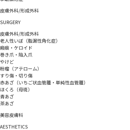
皮膚外科/形成外科
SURGERY
皮膚外科/形成外科
老人性いぼ（脂漏性角化症）
瘢痕・ケロイド
巻き爪・陥入爪
やけど
粉瘤（アテローム）
すり傷・切り傷
赤あざ（いちご状血管腫・単純性血管腫）
ほくろ（母斑）
青あざ
茶あざ
美容皮膚科
AESTHETICS