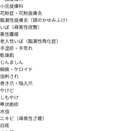
小児皮膚科
花粉症・花粉皮膚炎
脂漏性皮膚炎（頭のかゆみふけ）
いぼ（尋常性疣贅）
悪性腫瘍
老人性いぼ（脂漏性角化症）
手湿疹・手荒れ
乾燥肌
じんましん
瘢痕・ケロイド
虫刺され
巻き爪・陥入爪
やけど
しもやけ
帯状疱疹
水虫
ニキビ（尋常性ざ瘡）
白斑