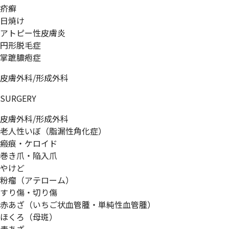
疥癬
日焼け
アトピー性皮膚炎
円形脱毛症
掌蹠膿疱症
皮膚外科/形成外科
SURGERY
皮膚外科/形成外科
老人性いぼ（脂漏性角化症）
瘢痕・ケロイド
巻き爪・陥入爪
やけど
粉瘤（アテローム）
すり傷・切り傷
赤あざ（いちご状血管腫・単純性血管腫）
ほくろ（母斑）