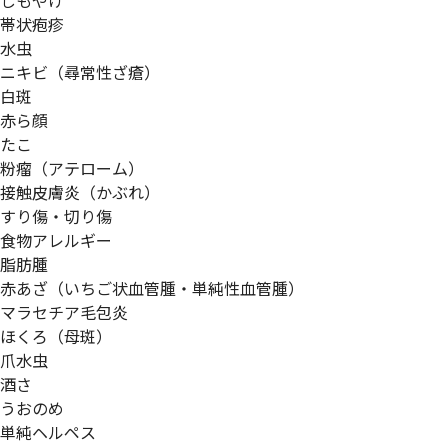
しもやけ
帯状疱疹
水虫
ニキビ（尋常性ざ瘡）
白斑
赤ら顔
たこ
粉瘤（アテローム）
接触皮膚炎（かぶれ）
すり傷・切り傷
食物アレルギー
脂肪腫
赤あざ（いちご状血管腫・単純性血管腫）
マラセチア毛包炎
ほくろ（母斑）
爪水虫
酒さ
うおのめ
単純ヘルペス