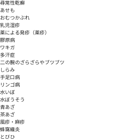
尋常性乾癬
あせも
おむつかぶれ
乳児湿疹
薬による発疹（薬疹）
膠原病
ワキガ
多汗症
二の腕のざらざらやブツブツ
しらみ
手足口病
リンゴ病
水いぼ
水ぼうそう
青あざ
茶あざ
風疹・麻疹
蜂窩織炎
とびひ