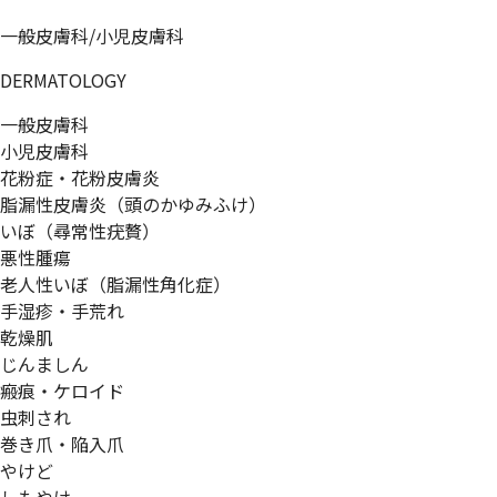
一般皮膚科/小児皮膚科
DERMATOLOGY
一般皮膚科
小児皮膚科
花粉症・花粉皮膚炎
脂漏性皮膚炎（頭のかゆみふけ）
いぼ（尋常性疣贅）
悪性腫瘍
老人性いぼ（脂漏性角化症）
手湿疹・手荒れ
乾燥肌
じんましん
瘢痕・ケロイド
虫刺され
巻き爪・陥入爪
やけど