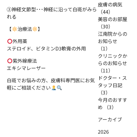
皮膚の病気
③神経文節型･･･神経に沿って白斑がみら
（44）
れる
美容のお部屋
（30）
【
治療法
】
江南院からの
外用薬
お知らせ
ステロイド、ビタミンD3軟膏の外用
（1）
クリニックか
紫外線療法
らのお知らせ
エキシマレーザー
（11）
ドクター・ス
白斑でお悩みの方、皮膚科専門医にお気
タッフ日記
軽にご相談ください
（3）
今月のおすす
め
（3）
アーカイブ
2026