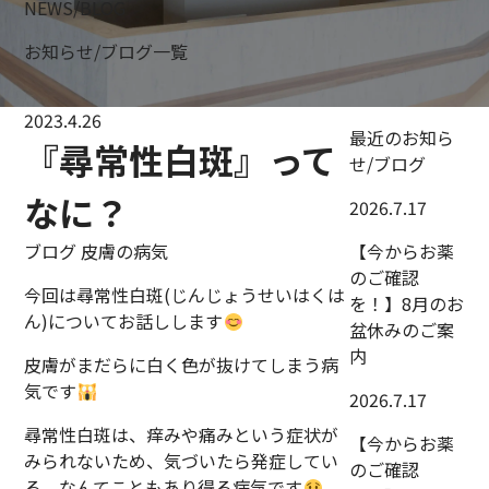
NEWS/BLOG
お知らせ/ブログ一覧
2023.4.26
最近のお知ら
『尋常性白斑』って
せ/ブログ
なに？
2026.7.17
ブログ
皮膚の病気
【今からお薬
のご確認
今回は尋常性白斑(じんじょうせいはくは
を！】8月のお
ん)についてお話しします
盆休みのご案
内
皮膚がまだらに白く色が抜けてしまう病
気です
2026.7.17
尋常性白斑は、痒みや痛みという症状が
【今からお薬
みられないため、気づいたら発症してい
のご確認
る、なんてこともあり得る病気です