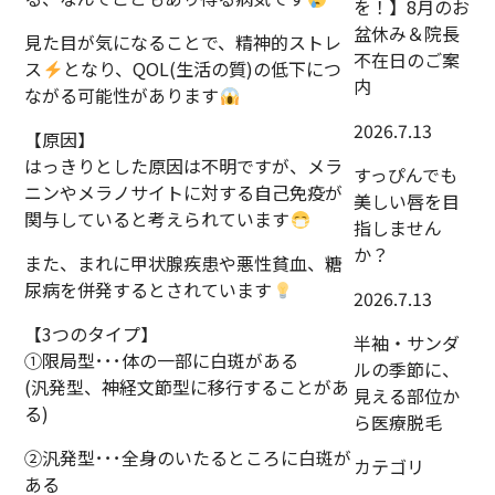
を！】8月のお
盆休み＆院長
見た目が気になることで、精神的ストレ
不在日のご案
ス
となり、QOL(生活の質)の低下につ
内
ながる可能性があります
2026.7.13
【原因】
はっきりとした原因は不明ですが、メラ
すっぴんでも
ニンやメラノサイトに対する自己免疫が
美しい唇を目
関与していると考えられています
指しません
か？
また、まれに甲状腺疾患や悪性貧血、糖
尿病を併発するとされています
2026.7.13
【3つのタイプ】
半袖・サンダ
①限局型･･･体の一部に白斑がある
ルの季節に、
(汎発型、神経文節型に移行することがあ
見える部位か
る)
ら医療脱毛
②汎発型･･･全身のいたるところに白斑が
カテゴリ
ある