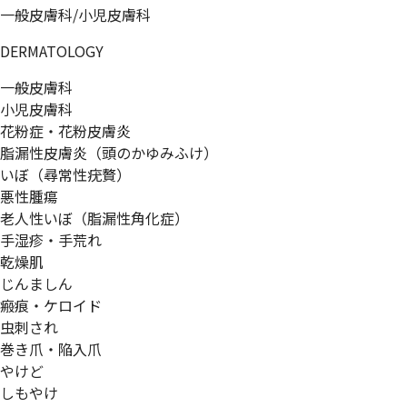
一般皮膚科/小児皮膚科
DERMATOLOGY
一般皮膚科
小児皮膚科
花粉症・花粉皮膚炎
脂漏性皮膚炎（頭のかゆみふけ）
いぼ（尋常性疣贅）
悪性腫瘍
老人性いぼ（脂漏性角化症）
手湿疹・手荒れ
乾燥肌
じんましん
瘢痕・ケロイド
虫刺され
巻き爪・陥入爪
やけど
しもやけ