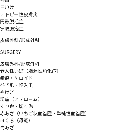
疥癬
日焼け
アトピー性皮膚炎
円形脱毛症
掌蹠膿疱症
皮膚外科/形成外科
SURGERY
皮膚外科/形成外科
老人性いぼ（脂漏性角化症）
瘢痕・ケロイド
巻き爪・陥入爪
やけど
粉瘤（アテローム）
すり傷・切り傷
赤あざ（いちご状血管腫・単純性血管腫）
ほくろ（母斑）
青あざ