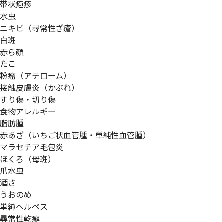
帯状疱疹
水虫
ニキビ（尋常性ざ瘡）
白斑
赤ら顔
たこ
粉瘤（アテローム）
接触皮膚炎（かぶれ）
すり傷・切り傷
食物アレルギー
脂肪腫
赤あざ（いちご状血管腫・単純性血管腫）
マラセチア毛包炎
ほくろ（母斑）
爪水虫
酒さ
うおのめ
単純ヘルペス
尋常性乾癬