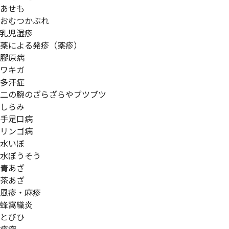
あせも
おむつかぶれ
乳児湿疹
薬による発疹（薬疹）
膠原病
ワキガ
多汗症
二の腕のざらざらやブツブツ
しらみ
手足口病
リンゴ病
水いぼ
水ぼうそう
青あざ
茶あざ
風疹・麻疹
蜂窩織炎
とびひ