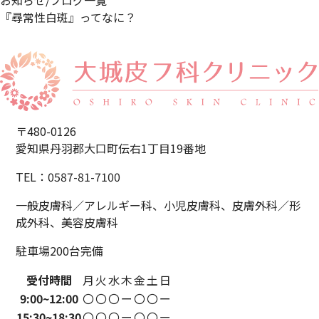
お知らせ/ブログ一覧
『尋常性白斑』ってなに？
〒480-0126
愛知県丹羽郡大口町伝右1丁目19番地
TEL：0587-81-7100
一般皮膚科／アレルギー科、小児皮膚科、
皮膚外科／形
成外科、美容皮膚科
駐車場200台完備
受付時間
月
火
水
木
金
土
日
9:00~
12:00
〇
〇
〇
ー
〇
〇
ー
15:30~
18:30
〇
〇
〇
ー
〇
〇
ー