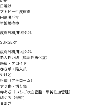
疥癬
日焼け
アトピー性皮膚炎
円形脱毛症
掌蹠膿疱症
皮膚外科/形成外科
SURGERY
皮膚外科/形成外科
老人性いぼ（脂漏性角化症）
瘢痕・ケロイド
巻き爪・陥入爪
やけど
粉瘤（アテローム）
すり傷・切り傷
赤あざ（いちご状血管腫・単純性血管腫）
ほくろ（母斑）
青あざ