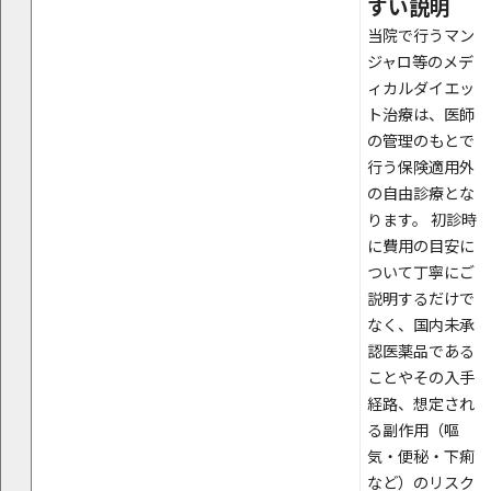
すい説明
当院で行うマン
ジャロ等のメデ
ィカルダイエッ
ト治療は、医師
の管理のもとで
行う保険適用外
の自由診療とな
ります。 初診時
に費用の目安に
ついて丁寧にご
説明するだけで
なく、国内未承
認医薬品である
ことやその入手
経路、想定され
る副作用（嘔
気・便秘・下痢
など）のリスク