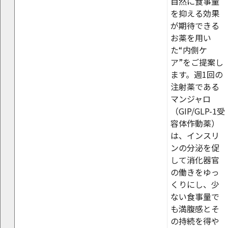
自然に食事量
を抑える効果
が期待できる
お薬を用い
た“内側ケ
ア”をご提案し
ます。週1回の
注射薬である
マンジャロ
（GIP/GLP-1受
容体作動薬）
は、インスリ
ンの分泌を促
して消化器官
の働きをゆっ
くりにし、少
ない食事量で
も満腹感とそ
の持続を得や