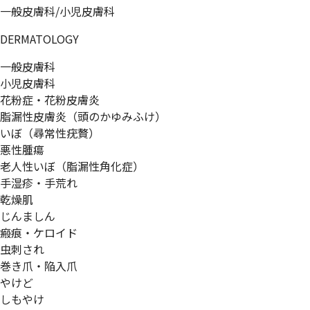
一般皮膚科/小児皮膚科
DERMATOLOGY
一般皮膚科
小児皮膚科
花粉症・花粉皮膚炎
脂漏性皮膚炎（頭のかゆみふけ）
いぼ（尋常性疣贅）
悪性腫瘍
老人性いぼ（脂漏性角化症）
手湿疹・手荒れ
乾燥肌
じんましん
瘢痕・ケロイド
虫刺され
巻き爪・陥入爪
やけど
しもやけ