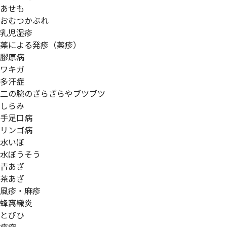
あせも
おむつかぶれ
乳児湿疹
薬による発疹（薬疹）
膠原病
ワキガ
多汗症
二の腕のざらざらやブツブツ
しらみ
手足口病
リンゴ病
水いぼ
水ぼうそう
青あざ
茶あざ
風疹・麻疹
蜂窩織炎
とびひ