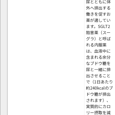
尿とともに体
外へ排出する
働きを促すお
薬が適してい
ます。SGLT2
阻害薬（スー
グラ）と呼ば
れる内服薬
は、血液中に
含まれる余分
なブドウ糖を
尿と一緒に排
出させること
で（1日あたり
約240kcalのブ
ドウ糖が排出
されます）、
実質的にカロ
リー摂取を減