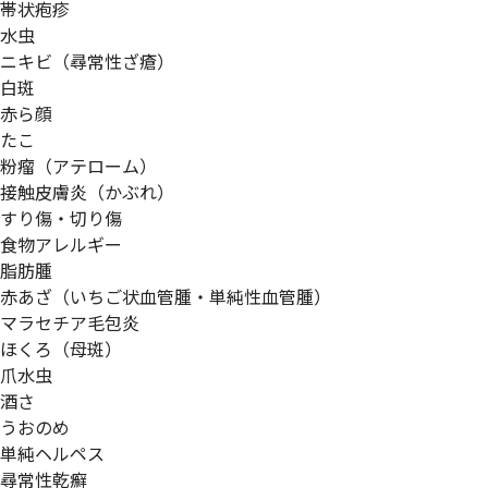
帯状疱疹
水虫
ニキビ（尋常性ざ瘡）
白斑
赤ら顔
たこ
粉瘤（アテローム）
接触皮膚炎（かぶれ）
すり傷・切り傷
食物アレルギー
脂肪腫
赤あざ（いちご状血管腫・単純性血管腫）
マラセチア毛包炎
ほくろ（母斑）
爪水虫
酒さ
うおのめ
単純ヘルペス
尋常性乾癬