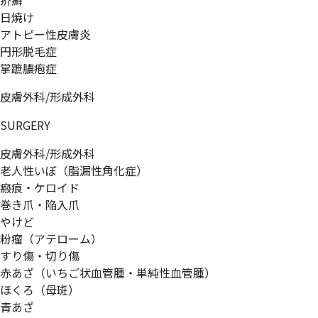
疥癬
日焼け
アトピー性皮膚炎
円形脱毛症
掌蹠膿疱症
皮膚外科/形成外科
SURGERY
皮膚外科/形成外科
老人性いぼ（脂漏性角化症）
瘢痕・ケロイド
巻き爪・陥入爪
やけど
粉瘤（アテローム）
すり傷・切り傷
赤あざ（いちご状血管腫・単純性血管腫）
ほくろ（母斑）
青あざ