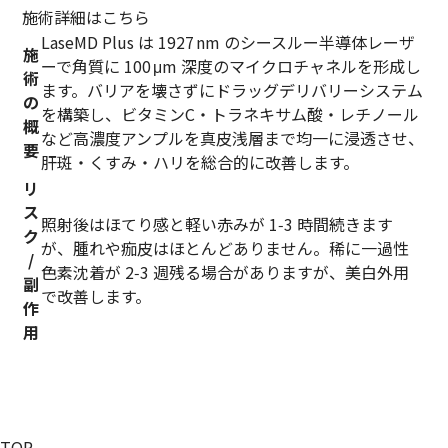
施術詳細はこちら
LaseMD Plus は 1927 nm のシースルー半導体レーザ
施
ーで角質に 100 μm 深度のマイクロチャネルを形成し
術
ます。バリアを壊さずにドラッグデリバリーシステム
の
を構築し、ビタミンC・トラネキサム酸・レチノール
概
など高濃度アンプルを真皮浅層まで均一に浸透させ、
要
肝斑・くすみ・ハリを総合的に改善します。
リ
ス
照射後はほてり感と軽い赤みが 1‑3 時間続きます
ク
が、腫れや痂皮はほとんどありません。稀に一過性
/
色素沈着が 2‑3 週残る場合がありますが、美白外用
副
で改善します。
作
用
TOP