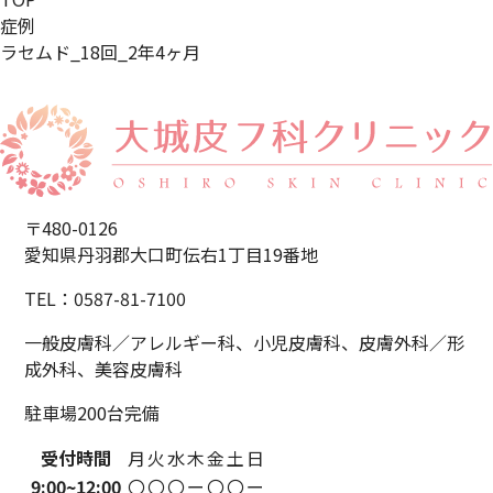
症例
ラセムド_18回_2年4ヶ月
〒480-0126
愛知県丹羽郡大口町伝右1丁目19番地
TEL：0587-81-7100
一般皮膚科／アレルギー科、小児皮膚科、
皮膚外科／形
成外科、美容皮膚科
駐車場200台完備
受付時間
月
火
水
木
金
土
日
9:00~
12:00
〇
〇
〇
ー
〇
〇
ー