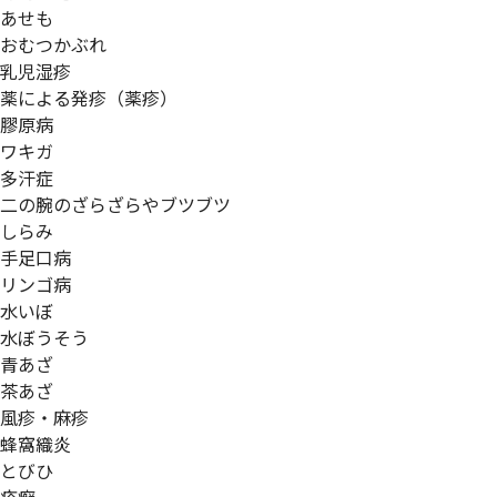
あせも
おむつかぶれ
乳児湿疹
薬による発疹（薬疹）
膠原病
ワキガ
多汗症
二の腕のざらざらやブツブツ
しらみ
手足口病
リンゴ病
水いぼ
水ぼうそう
青あざ
茶あざ
風疹・麻疹
蜂窩織炎
とびひ