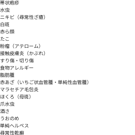
帯状疱疹
水虫
ニキビ（尋常性ざ瘡）
白斑
赤ら顔
たこ
粉瘤（アテローム）
接触皮膚炎（かぶれ）
すり傷・切り傷
食物アレルギー
脂肪腫
赤あざ（いちご状血管腫・単純性血管腫）
マラセチア毛包炎
ほくろ（母斑）
爪水虫
酒さ
うおのめ
単純ヘルペス
尋常性乾癬