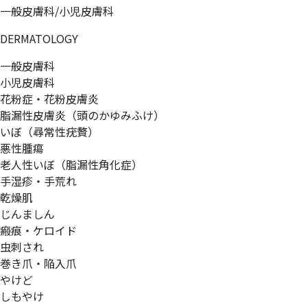
一般皮膚科/小児皮膚科
DERMATOLOGY
一般皮膚科
小児皮膚科
花粉症・花粉皮膚炎
脂漏性皮膚炎（頭のかゆみふけ）
いぼ（尋常性疣贅）
悪性腫瘍
老人性いぼ（脂漏性角化症）
手湿疹・手荒れ
乾燥肌
じんましん
瘢痕・ケロイド
虫刺され
巻き爪・陥入爪
やけど
しもやけ