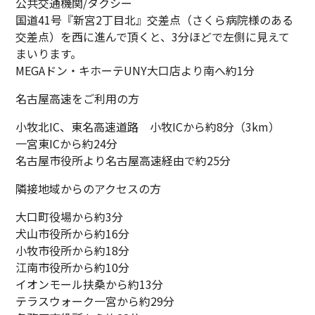
公共交通機関/
タクシー
国道41号『新宮2丁目北』交差点（さくら病院様のある
交差点）を西に進んで頂くと、3分ほどで左側に見えて
まいります。
MEGAドン・キホーテUNY大口店より南へ約1分
名古屋高速をご利用の方
小牧北IC、東名高速道路 小牧ICから約8分（3km）
一宮東ICから約24分
名古屋市役所より名古屋高速経由で約25分
隣接地域からのアクセスの方
大口町役場から約3分
犬山市役所から約16分
小牧市役所から約18分
江南市役所から約10分
イオンモール扶桑から約13分
テラスウォーク一宮から約29分