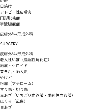
疥癬
日焼け
アトピー性皮膚炎
円形脱毛症
掌蹠膿疱症
皮膚外科/形成外科
SURGERY
皮膚外科/形成外科
老人性いぼ（脂漏性角化症）
瘢痕・ケロイド
巻き爪・陥入爪
やけど
粉瘤（アテローム）
すり傷・切り傷
赤あざ（いちご状血管腫・単純性血管腫）
ほくろ（母斑）
青あざ