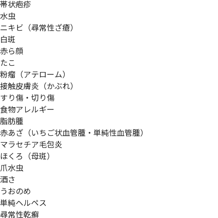
帯状疱疹
水虫
ニキビ（尋常性ざ瘡）
白斑
赤ら顔
たこ
粉瘤（アテローム）
接触皮膚炎（かぶれ）
すり傷・切り傷
食物アレルギー
脂肪腫
赤あざ（いちご状血管腫・単純性血管腫）
マラセチア毛包炎
ほくろ（母斑）
爪水虫
酒さ
うおのめ
単純ヘルペス
尋常性乾癬