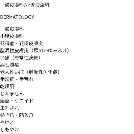
一般皮膚科/小児皮膚科
DERMATOLOGY
一般皮膚科
小児皮膚科
花粉症・花粉皮膚炎
脂漏性皮膚炎（頭のかゆみふけ）
いぼ（尋常性疣贅）
悪性腫瘍
老人性いぼ（脂漏性角化症）
手湿疹・手荒れ
乾燥肌
じんましん
瘢痕・ケロイド
虫刺され
巻き爪・陥入爪
やけど
しもやけ