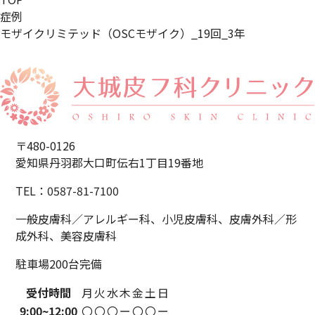
症例
モザイクリミテッド（OSCモザイク）_19回_3年
〒480-0126
愛知県丹羽郡大口町伝右1丁目19番地
TEL：0587-81-7100
一般皮膚科／アレルギー科、小児皮膚科、
皮膚外科／形
成外科、美容皮膚科
駐車場200台完備
受付時間
月
火
水
木
金
土
日
9:00~
12:00
〇
〇
〇
ー
〇
〇
ー