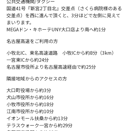
公共交通機関/
タクシー
国道41号『新宮2丁目北』交差点（さくら病院様のある
交差点）を西に進んで頂くと、3分ほどで左側に見えて
まいります。
MEGAドン・キホーテUNY大口店より南へ約1分
名古屋高速をご利用の方
小牧北IC、東名高速道路 小牧ICから約8分（3km）
一宮東ICから約24分
名古屋市役所より名古屋高速経由で約25分
隣接地域からのアクセスの方
大口町役場から約3分
犬山市役所から約16分
小牧市役所から約18分
江南市役所から約10分
イオンモール扶桑から約13分
テラスウォーク一宮から約29分