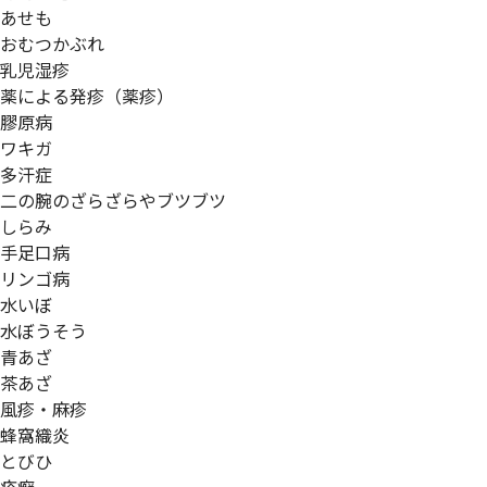
あせも
おむつかぶれ
乳児湿疹
薬による発疹（薬疹）
膠原病
ワキガ
多汗症
二の腕のざらざらやブツブツ
しらみ
手足口病
リンゴ病
水いぼ
水ぼうそう
青あざ
茶あざ
風疹・麻疹
蜂窩織炎
とびひ