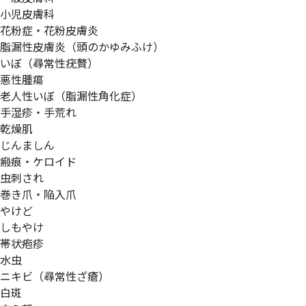
小児皮膚科
花粉症・花粉皮膚炎
脂漏性皮膚炎（頭のかゆみふけ）
いぼ（尋常性疣贅）
悪性腫瘍
老人性いぼ（脂漏性角化症）
手湿疹・手荒れ
乾燥肌
じんましん
瘢痕・ケロイド
虫刺され
巻き爪・陥入爪
やけど
しもやけ
帯状疱疹
水虫
ニキビ（尋常性ざ瘡）
白斑