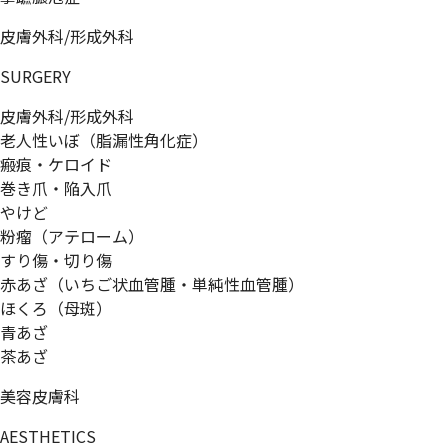
皮膚外科/形成外科
SURGERY
皮膚外科/形成外科
老人性いぼ（脂漏性角化症）
瘢痕・ケロイド
巻き爪・陥入爪
やけど
粉瘤（アテローム）
すり傷・切り傷
赤あざ（いちご状血管腫・単純性血管腫）
ほくろ（母斑）
青あざ
茶あざ
美容皮膚科
AESTHETICS