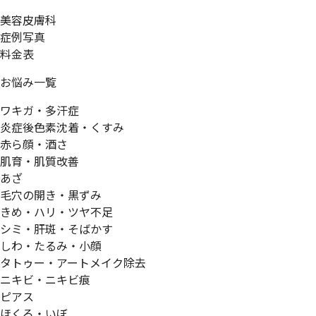
美容皮膚科
症例写真
料金表
お悩み一覧
ワキガ・多汗症
炎症後色素沈着・くすみ
赤ら顔・酒さ
肌育・肌質改善
あざ
毛穴の開き・黒ずみ
きめ・ハリ・ツヤ不足
シミ・肝斑・そばかす
しわ・たるみ・小顔
タトゥー・アートメイク除去
ニキビ・ニキビ痕
ピアス
ほくろ・いぼ