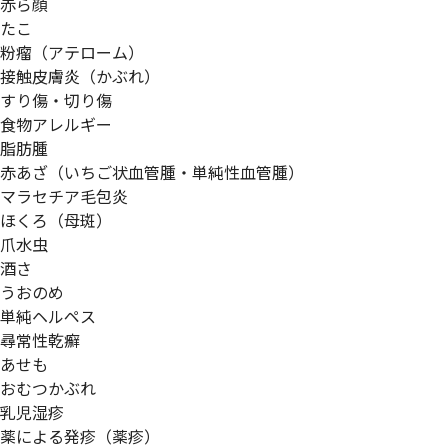
赤ら顔
たこ
粉瘤（アテローム）
接触皮膚炎（かぶれ）
すり傷・切り傷
食物アレルギー
脂肪腫
赤あざ（いちご状血管腫・単純性血管腫）
マラセチア毛包炎
ほくろ（母斑）
爪水虫
酒さ
うおのめ
単純ヘルペス
尋常性乾癬
あせも
おむつかぶれ
乳児湿疹
薬による発疹（薬疹）