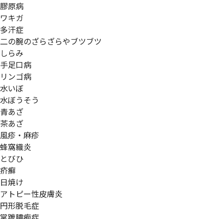
膠原病
ワキガ
多汗症
二の腕のざらざらやブツブツ
しらみ
手足口病
リンゴ病
水いぼ
水ぼうそう
青あざ
茶あざ
風疹・麻疹
蜂窩織炎
とびひ
疥癬
日焼け
アトピー性皮膚炎
円形脱毛症
掌蹠膿疱症