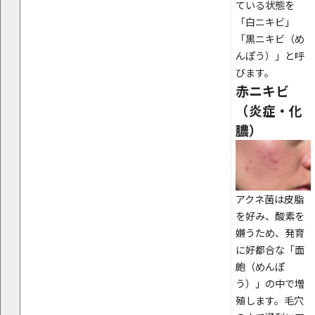
ている状態を
「白ニキビ」
「黒ニキビ（め
んぽう）」と呼
びます。
赤ニキビ
（炎症・化
膿）
アクネ菌は皮脂
を好み、酸素を
嫌うため、発育
に好都合な「面
皰（めんぽ
う）」の中で増
殖します。毛穴