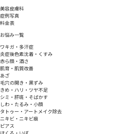
美容皮膚科
症例写真
料金表
お悩み一覧
ワキガ・多汗症
炎症後色素沈着・くすみ
赤ら顔・酒さ
肌育・肌質改善
あざ
毛穴の開き・黒ずみ
きめ・ハリ・ツヤ不足
シミ・肝斑・そばかす
しわ・たるみ・小顔
タトゥー・アートメイク除去
ニキビ・ニキビ痕
ピアス
ほくろ・いぼ