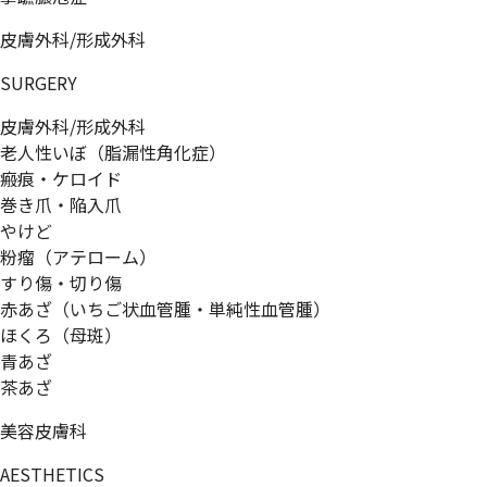
皮膚外科/形成外科
SURGERY
皮膚外科/形成外科
老人性いぼ（脂漏性角化症）
瘢痕・ケロイド
巻き爪・陥入爪
やけど
粉瘤（アテローム）
すり傷・切り傷
赤あざ（いちご状血管腫・単純性血管腫）
ほくろ（母斑）
青あざ
茶あざ
美容皮膚科
AESTHETICS