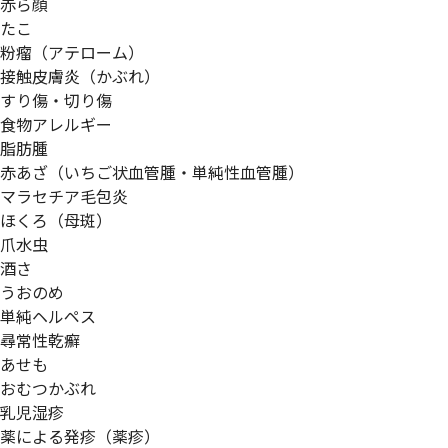
赤ら顔
たこ
粉瘤（アテローム）
接触皮膚炎（かぶれ）
すり傷・切り傷
食物アレルギー
脂肪腫
赤あざ（いちご状血管腫・単純性血管腫）
マラセチア毛包炎
ほくろ（母斑）
爪水虫
酒さ
うおのめ
単純ヘルペス
尋常性乾癬
あせも
おむつかぶれ
乳児湿疹
薬による発疹（薬疹）