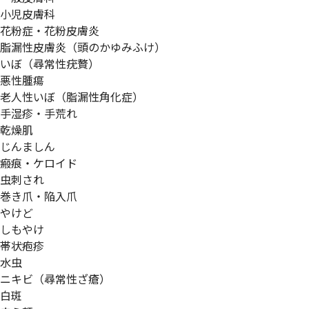
小児皮膚科
花粉症・花粉皮膚炎
脂漏性皮膚炎（頭のかゆみふけ）
いぼ（尋常性疣贅）
悪性腫瘍
老人性いぼ（脂漏性角化症）
手湿疹・手荒れ
乾燥肌
じんましん
瘢痕・ケロイド
虫刺され
巻き爪・陥入爪
やけど
しもやけ
帯状疱疹
水虫
ニキビ（尋常性ざ瘡）
白斑