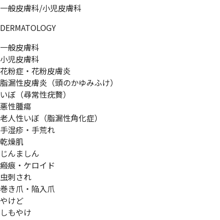
一般皮膚科/小児皮膚科
DERMATOLOGY
一般皮膚科
小児皮膚科
花粉症・花粉皮膚炎
脂漏性皮膚炎（頭のかゆみふけ）
いぼ（尋常性疣贅）
悪性腫瘍
老人性いぼ（脂漏性角化症）
手湿疹・手荒れ
乾燥肌
じんましん
瘢痕・ケロイド
虫刺され
巻き爪・陥入爪
やけど
しもやけ