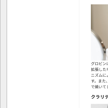
グロビン
拡張した
ニズムに
す。また
で焼いて
クラリ