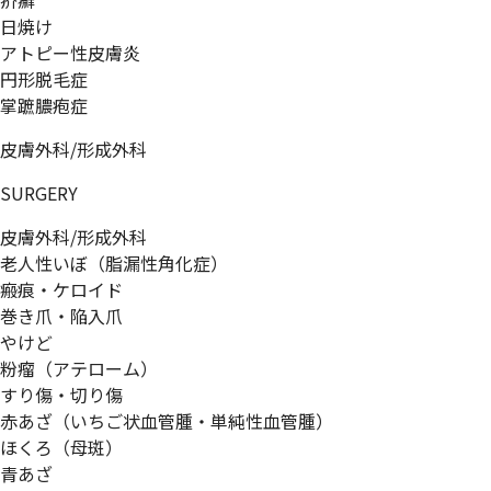
疥癬
日焼け
アトピー性皮膚炎
円形脱毛症
掌蹠膿疱症
皮膚外科/形成外科
SURGERY
皮膚外科/形成外科
老人性いぼ（脂漏性角化症）
瘢痕・ケロイド
巻き爪・陥入爪
やけど
粉瘤（アテローム）
すり傷・切り傷
赤あざ（いちご状血管腫・単純性血管腫）
ほくろ（母斑）
青あざ