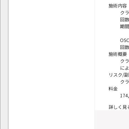
施術内容
ク
回数
期間
OS
回数
施術概要
ク
に
リスク/
ク
料金
174
詳しく見