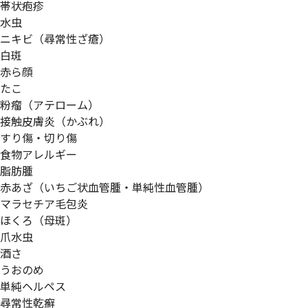
帯状疱疹
水虫
ニキビ（尋常性ざ瘡）
白斑
赤ら顔
たこ
粉瘤（アテローム）
接触皮膚炎（かぶれ）
すり傷・切り傷
食物アレルギー
脂肪腫
赤あざ（いちご状血管腫・単純性血管腫）
マラセチア毛包炎
ほくろ（母斑）
爪水虫
酒さ
うおのめ
単純ヘルペス
尋常性乾癬