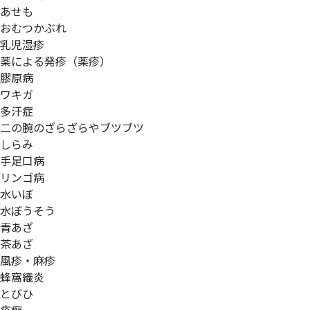
あせも
おむつかぶれ
乳児湿疹
薬による発疹（薬疹）
膠原病
ワキガ
多汗症
二の腕のざらざらやブツブツ
しらみ
手足口病
リンゴ病
水いぼ
水ぼうそう
青あざ
茶あざ
風疹・麻疹
蜂窩織炎
とびひ