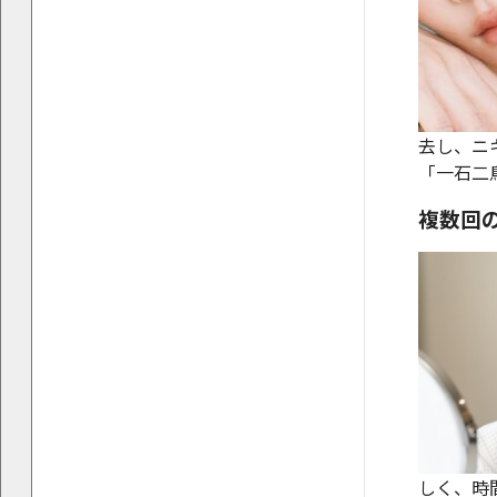
去し、ニ
「一石二
複数回
しく、時