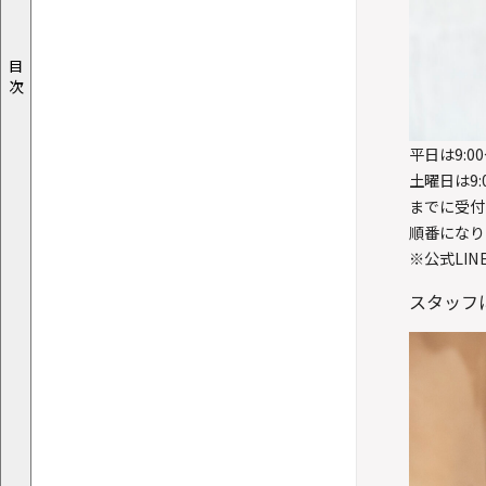
目
次
平日は9:00～
土曜日は9:00
までに受付
順番になり
※公式LI
スタッフ