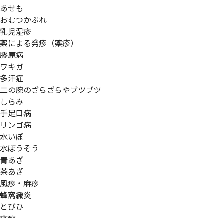
あせも
おむつかぶれ
乳児湿疹
薬による発疹（薬疹）
膠原病
ワキガ
多汗症
二の腕のざらざらやブツブツ
しらみ
手足口病
リンゴ病
水いぼ
水ぼうそう
青あざ
茶あざ
風疹・麻疹
蜂窩織炎
とびひ