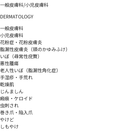
一般皮膚科/小児皮膚科
DERMATOLOGY
一般皮膚科
小児皮膚科
花粉症・花粉皮膚炎
脂漏性皮膚炎（頭のかゆみふけ）
いぼ（尋常性疣贅）
悪性腫瘍
老人性いぼ（脂漏性角化症）
手湿疹・手荒れ
乾燥肌
じんましん
瘢痕・ケロイド
虫刺され
巻き爪・陥入爪
やけど
しもやけ