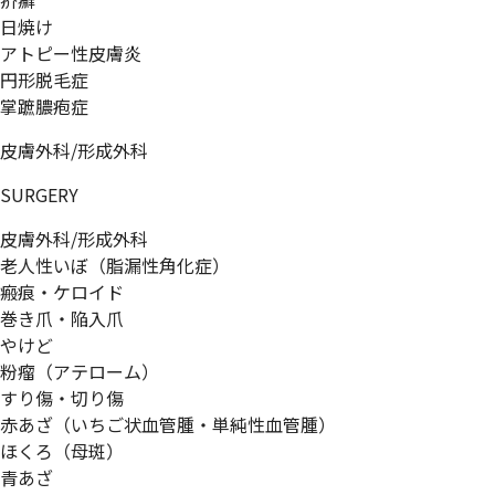
疥癬
日焼け
アトピー性皮膚炎
円形脱毛症
掌蹠膿疱症
皮膚外科/形成外科
SURGERY
皮膚外科/形成外科
老人性いぼ（脂漏性角化症）
瘢痕・ケロイド
巻き爪・陥入爪
やけど
粉瘤（アテローム）
すり傷・切り傷
赤あざ（いちご状血管腫・単純性血管腫）
ほくろ（母斑）
青あざ