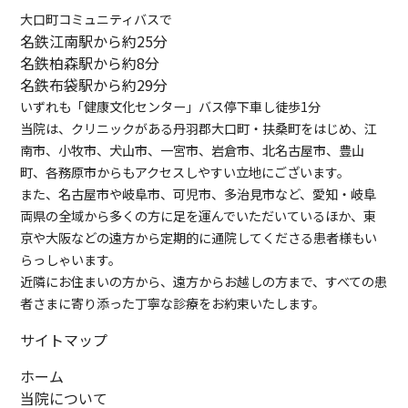
大口町コミュニティバスで
名鉄江南駅から約25分
名鉄柏森駅から約8分
名鉄布袋駅から約29分
いずれも「健康文化センター」バス停下車し徒歩1分
当院は、クリニックがある丹羽郡大口町・扶桑町をはじめ、江
南市、小牧市、犬山市、一宮市、岩倉市、北名古屋市、豊山
町、各務原市からもアクセスしやすい立地にございます。
また、名古屋市や岐阜市、可児市、多治見市など、愛知・岐阜
両県の全域から多くの方に足を運んでいただいているほか、東
京や大阪などの遠方から定期的に通院してくださる患者様もい
らっしゃいます。
近隣にお住まいの方から、遠方からお越しの方まで、すべての患
者さまに寄り添った丁寧な診療をお約束いたします。
サイトマップ
ホーム
当院について