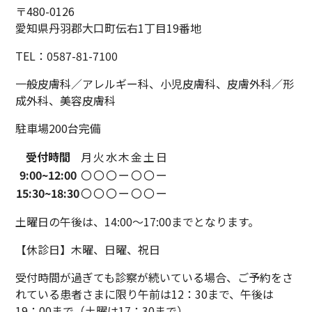
〒480-0126
愛知県丹羽郡大口町伝右1丁目19番地
TEL：0587-81-7100
一般皮膚科／アレルギー科、小児皮膚科、
皮膚外科／形
成外科、美容皮膚科
駐車場200台完備
受付時間
月
火
水
木
金
土
日
9:00~
12:00
〇
〇
〇
ー
〇
〇
ー
15:30~
18:30
〇
〇
〇
ー
〇
〇
ー
土曜日の午後は、14:00〜17:00までとなります。
【休診日】木曜、日曜、祝日
受付時間が過ぎても診察が続いている場合、ご予約をさ
れている患者さまに限り午前は12：30まで、午後は
19：00まで（土曜は17：30まで）