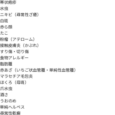
帯状疱疹
水虫
ニキビ（尋常性ざ瘡）
白斑
赤ら顔
たこ
粉瘤（アテローム）
接触皮膚炎（かぶれ）
すり傷・切り傷
食物アレルギー
脂肪腫
赤あざ（いちご状血管腫・単純性血管腫）
マラセチア毛包炎
ほくろ（母斑）
爪水虫
酒さ
うおのめ
単純ヘルペス
尋常性乾癬