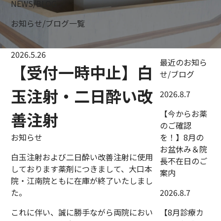
NEWS/BLOG
お知らせ/ブログ一覧
2026.5.26
最近のお知ら
【受付一時中止】白
せ/ブログ
玉注射・二日酔い改
2026.8.7
【今からお薬
善注射
のご確認
お知らせ
を！】8月の
お盆休み＆院
白玉注射および二日酔い改善注射に使用
長不在日のご
しております薬剤につきまして、大口本
案内
院・江南院ともに在庫が終了いたしまし
た。
2026.8.7
これに伴い、誠に勝手ながら両院におい
【8月診療カ