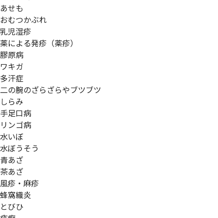
あせも
おむつかぶれ
乳児湿疹
薬による発疹（薬疹）
膠原病
ワキガ
多汗症
二の腕のざらざらやブツブツ
しらみ
手足口病
リンゴ病
水いぼ
水ぼうそう
青あざ
茶あざ
風疹・麻疹
蜂窩織炎
とびひ