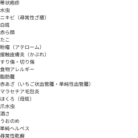
帯状疱疹
水虫
ニキビ（尋常性ざ瘡）
白斑
赤ら顔
たこ
粉瘤（アテローム）
接触皮膚炎（かぶれ）
すり傷・切り傷
食物アレルギー
脂肪腫
赤あざ（いちご状血管腫・単純性血管腫）
マラセチア毛包炎
ほくろ（母斑）
爪水虫
酒さ
うおのめ
単純ヘルペス
尋常性乾癬