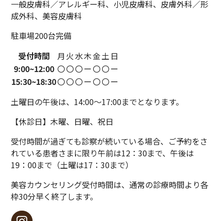
一般皮膚科／アレルギー科、小児皮膚科、
皮膚外科／形
成外科、美容皮膚科
駐車場200台完備
受付時間
月
火
水
木
金
土
日
9:00~
12:00
〇
〇
〇
ー
〇
〇
ー
15:30~
18:30
〇
〇
〇
ー
〇
〇
ー
土曜日の午後は、14:00〜17:00までとなります。
【休診日】木曜、日曜、祝日
受付時間が過ぎても診察が続いている場合、ご予約をさ
れている患者さまに限り午前は12：30まで、午後は
19：00まで（土曜は17：30まで）
美容カウンセリング受付時間は、通常の診療時間より各
枠30分早く終了します。