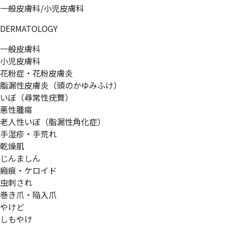
一般皮膚科/小児皮膚科
DERMATOLOGY
一般皮膚科
小児皮膚科
花粉症・花粉皮膚炎
脂漏性皮膚炎（頭のかゆみふけ）
いぼ（尋常性疣贅）
悪性腫瘍
老人性いぼ（脂漏性角化症）
手湿疹・手荒れ
乾燥肌
じんましん
瘢痕・ケロイド
虫刺され
巻き爪・陥入爪
やけど
しもやけ