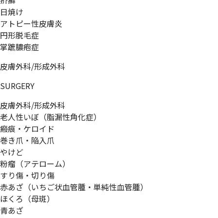
疥癬
日焼け
アトピー性皮膚炎
円形脱毛症
掌蹠膿疱症
皮膚外科/形成外科
SURGERY
皮膚外科/形成外科
老人性いぼ（脂漏性角化症）
瘢痕・ケロイド
巻き爪・陥入爪
やけど
粉瘤（アテローム）
すり傷・切り傷
赤あざ（いちご状血管腫・単純性血管腫）
ほくろ（母斑）
青あざ